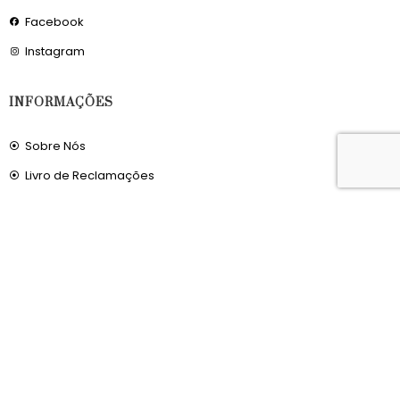
Facebook
Instagram
INFORMAÇÕES
Sobre Nós
Livro de Reclamações
OS NOSSOS SERVIÇOS
Política de Privacidade
Condições de Utilização
Portes de Envio
Envios para a Noruega
Envios para o Reino Unido