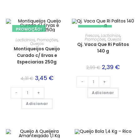
PROMOÇÃO!
PROMOÇÃO!
Frescos
,
Lacticínios
,
Promoções
,
Queijos
Lacticínios
,
Promoções
,
Queijos
Qj. Vaca Que Ri Palitos
Montiqueijos Queijo
140 g
Curado c/ Ervas e
Especiarias 250g
2,39
€
2,99
€
3,45
€
4,31
€
-
+
-
+
Adicionar
Adicionar