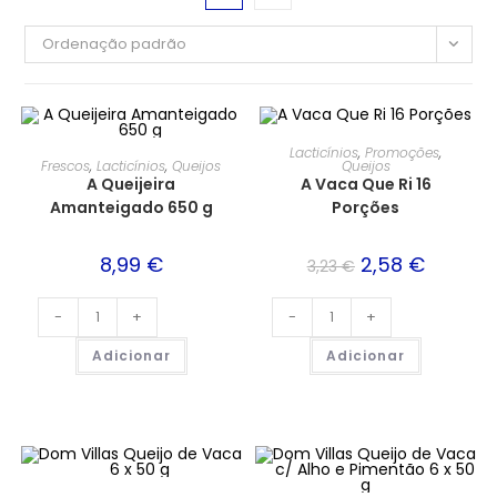
Ordenação padrão
PROMOÇÃO!
Lacticínios
,
Promoções
,
Frescos
,
Lacticínios
,
Queijos
Queijos
A Queijeira
A Vaca Que Ri 16
Amanteigado 650 g
Porções
8,99
€
2,58
€
3,23
€
-
+
-
+
Adicionar
Adicionar