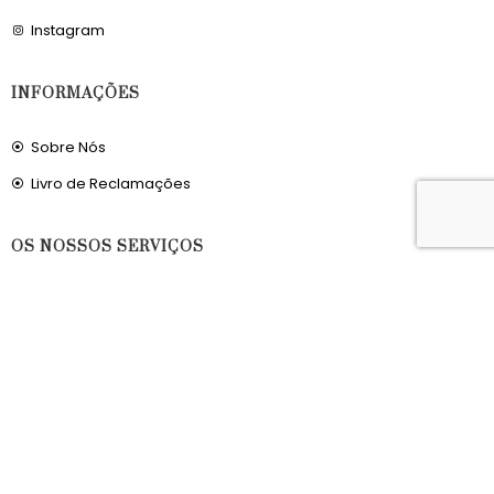
Instagram
INFORMAÇÕES
Sobre Nós
Livro de Reclamações
OS NOSSOS SERVIÇOS
Política de Privacidade
Condições de Utilização
Portes de Envio
Envios para a Noruega
Envios para o Reino Unido