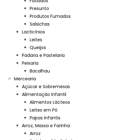
Fatiados
Presunto
Produtos Fumados
Salsichas
Lacticínios
Leites
Queijos
Padaria e Pastelaria
Peixaria
Bacalhau
Mercearia
Açúcar e Sobremesas
Alimentação Infantil
Alimentos Lácteos
Leites em Pó
Papas Infantis
Arroz, Massa e Farinha
Arroz