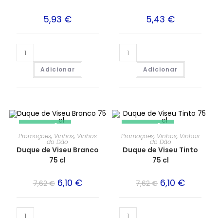
5,93
€
5,43
€
Adicionar
Adicionar
PROMOÇÃO!
PROMOÇÃO!
Promoções
,
Vinhos
,
Vinhos
Promoções
,
Vinhos
,
Vinhos
do Dão
do Dão
Duque de Viseu Branco
Duque de Viseu Tinto
75 cl
75 cl
6,10
€
6,10
€
7,62
€
7,62
€