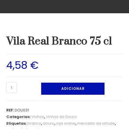
Vila Real Branco 75 cl
4,58
€
ADICIONAR
REF:
DOU031
Categorias:
Vinhos
,
Vinhos do Douro
Etiquetas:
branco
,
douro
,
loja online
,
mercado da virtude
,