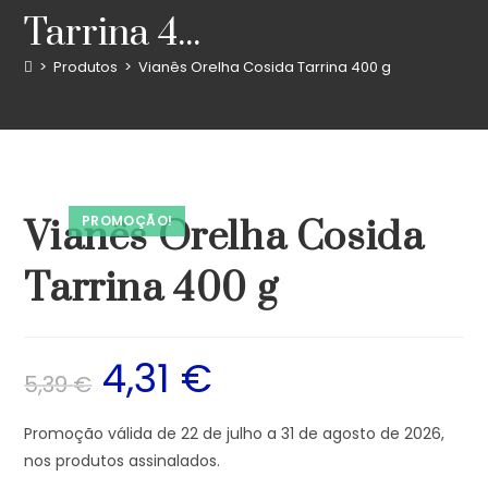
Tarrina 4...
>
Produtos
>
Vianês Orelha Cosida Tarrina 400 g
PROMOÇÃO!
Vianês Orelha Cosida
Tarrina 400 g
4,31
€
5,39
€
Promoção válida de 22 de julho a 31 de agosto de 2026,
nos produtos assinalados.