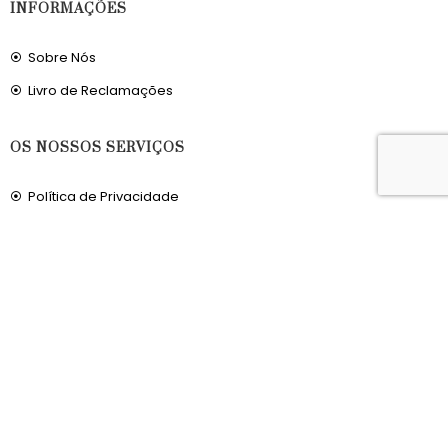
INFORMAÇÕES
Sobre Nós
Livro de Reclamações
OS NOSSOS SERVIÇOS
Política de Privacidade
Condições de Utilização
Portes de Envio
Envios para a Noruega
Envios para o Reino Unido
© 2026, MERCADODAVIRTUDE.COM. TODOS OS DIREITOS RESERVADOS.
DESENVOLVIDO POR
TCIT
.