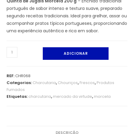
Quinta de Jugais Morcela 200 g
– Enchido tradicional
português de sabor intenso e textura suave, preparado
segundo receitas tradicionais. Ideal para grelhar, assar ou
acompanhar pratos típicos portugueses, proporcionando
uma experiência autêntica e rica em sabor.
ADICIONAR
REF:
CHR068
Categorias:
Charcutaria
,
Chouriços
,
Frescos
,
Produtos
Fumados
Etiquetas:
charcutaria
,
mercado da virtude
,
morcela
DESCRIÇÃO