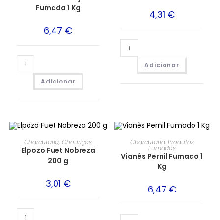
Fumada 1 Kg
4,31
€
6,47
€
Adicionar
Adicionar
Charcutaria
,
Chouriços
Charcutaria
,
Produtos
Fumados
Elpozo Fuet Nobreza
Vianês Pernil Fumado 1
200 g
Kg
3,01
€
6,47
€