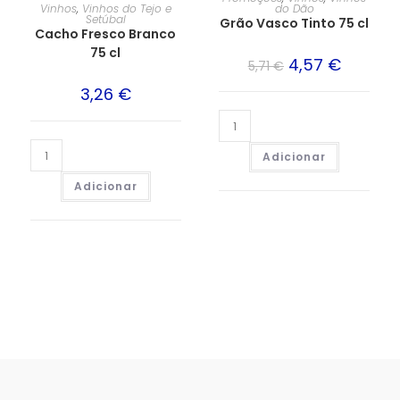
Vinhos
,
Vinhos do Tejo e
do Dão
Setúbal
Grão Vasco Tinto 75 cl
Cacho Fresco Branco
75 cl
4,57
€
5,71
€
3,26
€
Adicionar
Adicionar