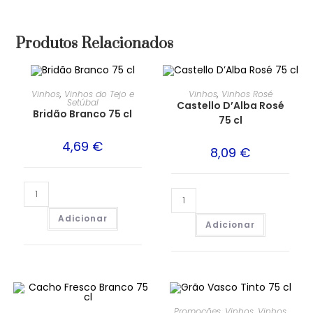
Produtos Relacionados
Vinhos
,
Vinhos do Tejo e
Vinhos
,
Vinhos Rosé
Setúbal
Castello D’Alba Rosé
Bridão Branco 75 cl
75 cl
4,69
€
8,09
€
Adicionar
Adicionar
PROMOÇÃO!
Promoções
,
Vinhos
,
Vinhos