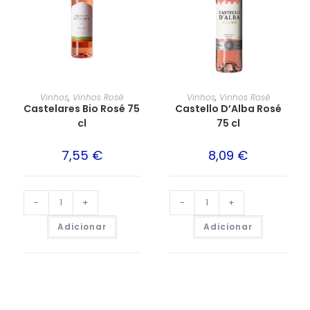
Vinhos
,
Vinhos Rosé
Vinhos
,
Vinhos Rosé
Castelares Bio Rosé 75
Castello D’Alba Rosé
cl
75 cl
7,55
€
8,09
€
-
+
-
+
Adicionar
Adicionar