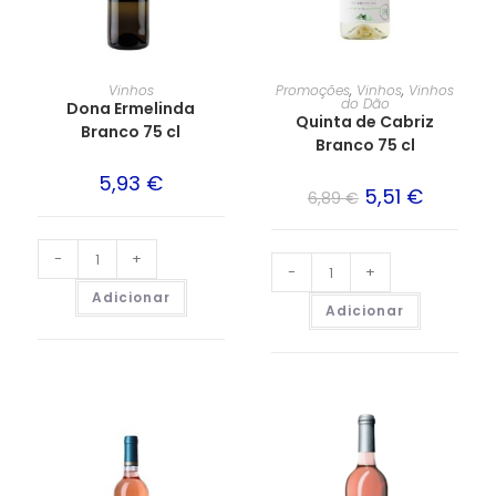
Vinhos
Promoções
,
Vinhos
,
Vinhos
do Dão
Dona Ermelinda
Quinta de Cabriz
Branco 75 cl
Branco 75 cl
5,93
€
5,51
€
6,89
€
-
+
-
+
Adicionar
Adicionar