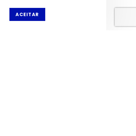
Sobre Nós
ACEITAR
PT
Livro de Reclamações
OS NOSSOS SERVIÇOS
Política de Privacidade
Condições de Utilização
Portes de Envio
Envios para a Noruega
Envios para o Reino Unido
© 2026, MERCADODAVIRTUDE.COM. TODOS OS DIREITOS RESERVADOS.
DESENVOLVIDO POR
TCIT
.