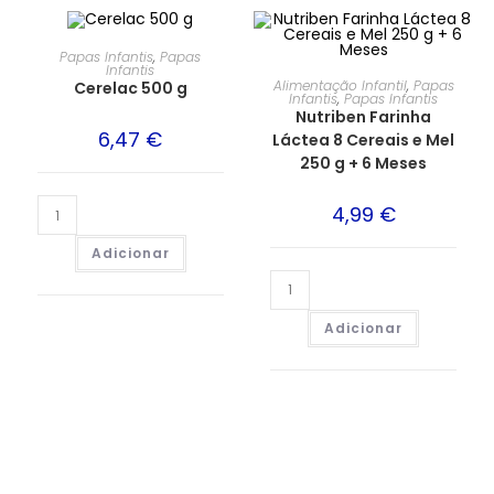
Papas Infantis
,
Papas
Infantis
Alimentação Infantil
,
Papas
Cerelac 500 g
Infantis
,
Papas Infantis
Nutriben Farinha
6,47
€
Láctea 8 Cereais e Mel
250 g + 6 Meses
4,99
€
Adicionar
Adicionar