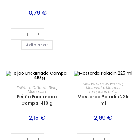
10,79
€
-
+
Adicionar
Maionese e Mostarda
,
Feijão e Grão de Bico
,
Mercearia
,
Molhos,
Mercearia
Temperos e Sal
Feijão Encarnado
Mostarda Paladin 225
Compal 410 g
ml
2,15
€
2,69
€
-
+
-
+