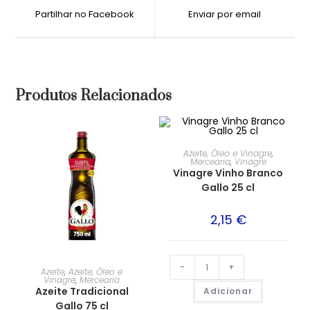
Partilhar no Facebook
Enviar por email
Produtos Relacionados
Azeite, Óleo e Vinagre
,
Mercearia
,
Vinagre
Vinagre Vinho Branco
Gallo 25 cl
2,15
€
-
+
Azeite
,
Azeite, Óleo e
Vinagre
,
Mercearia
Azeite Tradicional
Adicionar
Gallo 75 cl