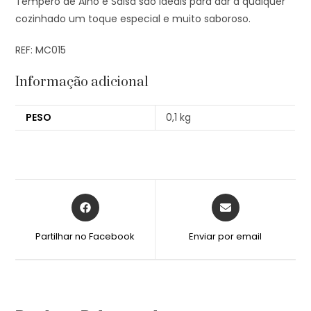
Tempero de Alho e Salsa são ideais para dar a qualquer
cozinhado um toque especial e muito saboroso.
REF: MC015
Informação adicional
PESO
0,1 kg
Partilhar no Facebook
Enviar por email