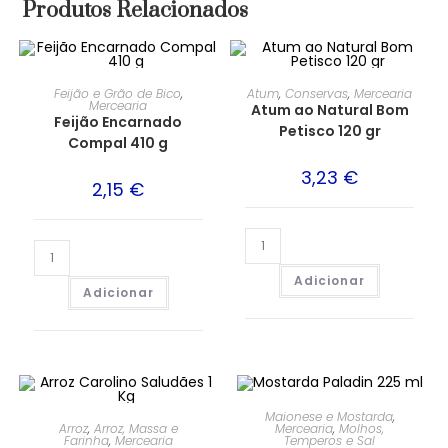
Produtos Relacionados
Feijão e Grão de Bico
,
Atum
,
Conservas
,
Mercearia
Mercearia
Atum ao Natural Bom
Feijão Encarnado
Petisco 120 gr
Compal 410 g
3,23
€
2,15
€
Adicionar
Adicionar
Maionese e Mostarda
,
Arroz
,
Arroz, Massa e
Mercearia
,
Molhos,
Farinha
,
Mercearia
Temperos e Sal