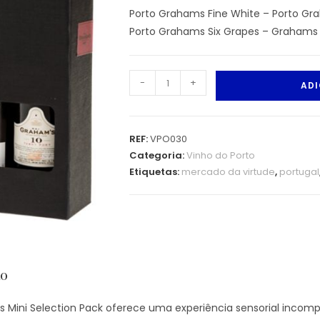
Porto Grahams Fine White – Porto Gr
Porto Grahams Six Grapes – Grahams 
-
+
ADI
REF:
VPO030
Categoria:
Vinho do Porto
Etiquetas:
mercado da virtude
,
portugal
ão
 Mini Selection Pack oferece uma experiência sensorial incompa