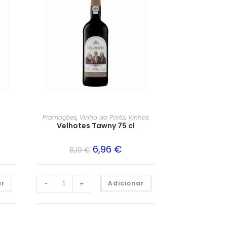
Promoções
,
Vinho do Porto
,
Vinhos
Velhotes Tawny 75 cl
6,96
€
8,19
€
ar
-
+
Adicionar