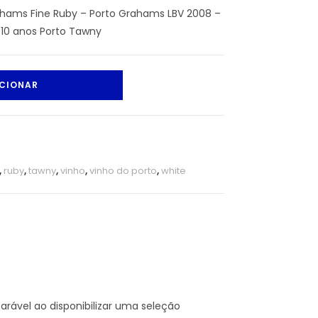
ahams Fine Ruby – Porto Grahams LBV 2008 –
10 anos Porto Tawny
CIONAR
,
ruby
,
tawny
,
vinho
,
vinho do porto
,
white
rável ao disponibilizar uma seleção