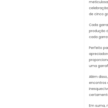
meticulosa
celebração
de cinco g
Cada garra
produção d
cada garra
Perfeito p
apreciadore
proporcion
uma garraf
Além disso
encontros 
inesquecív
certamente
Em suma, n