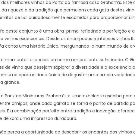
 dos melhores vinhos do Porto da famosa casa Graham’s. Este 
 da riqueza e da tradição que permeiam cada gota destes vinh
arrafas de 5cl cuidadosamente escolhidas para proporcionar u
fa deste conjunto é uma obra-prima, refletindo a perfeição e
e vinhos excecionais. Desde os encorpados e intensos vinhos 
fa conta uma história única, mergulhando-o num mundo de ar
ara momentos especiais ou como um presente sofisticado. O Gra
s de vinho que desejam explorar a diversidade e a excelência d
am uma oportunidade única de degustar uma ampla variedade 
a grande.
, o Pack de Miniaturas Graham´s é uma excelente escolha para ev
entre amigos, onde cada garrafa se torna o ponto de partida
eis. É a combinação perfeita entre tradição e inovação, ofere
 deixará uma impressão duradoura.
ão perca a oportunidade de descobrir os encantos dos vinhos