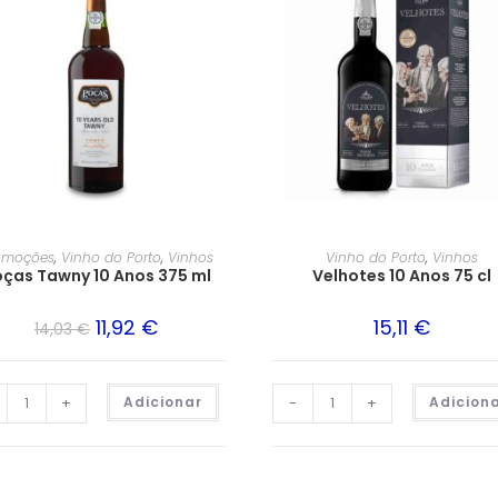
omoções
,
Vinho do Porto
,
Vinhos
Vinho do Porto
,
Vinhos
ças Tawny 10 Anos 375 ml
Velhotes 10 Anos 75 cl
11,92
€
15,11
€
14,03
€
+
Adicionar
-
+
Adicion