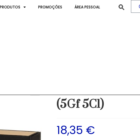
PRODUTOS
PROMOÇÕES
ÁREA PESSOAL
ion Pack (...
>
Pr
Graham´s Mini 
(5Gf 5Cl)
18,35
€