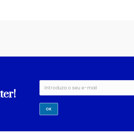
ter!
OK