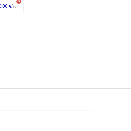
0
0,00
€
odutos
>
Graham´s Mini Selection Pack (5Gf 5Cl)
Selection Pack