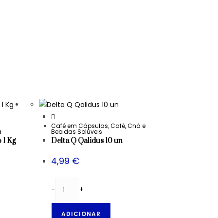
Café em Cápsulas
,
Café, Chá e
a
Bebidas Solúveis
 1 Kg
Delta Q Qalidus 10 un
4,99
€
-
+
ADICIONAR