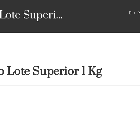
ote Superi...
>
P
 Lote Superior 1 Kg