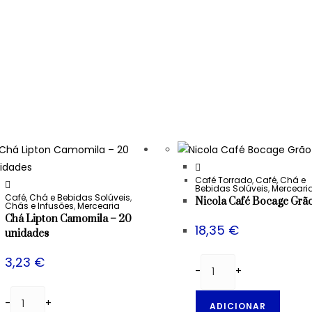
Café Torrado
,
Café, Chá e
Bebidas Solúveis
,
Merceari
Café, Chá e Bebidas Solúveis
,
Nicola Café Bocage Grão
Chás e Infusões
,
Mercearia
Chá Lipton Camomila – 20
18,35
€
unidades
3,23
€
-
+
-
+
ADICIONAR