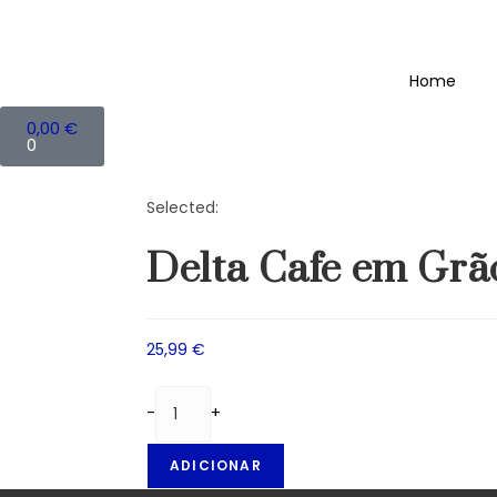
Home
0,00
€
0
Selected:
Delta Cafe em Gr
25,99
€
-
+
ADICIONAR