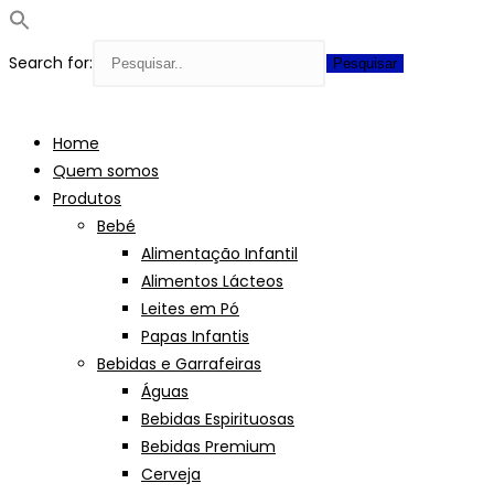
Search for:
Skip
to
Home
content
Quem somos
Produtos
Bebé
Alimentação Infantil
Alimentos Lácteos
Leites em Pó
Papas Infantis
Bebidas e Garrafeiras
Águas
Bebidas Espirituosas
Bebidas Premium
Cerveja