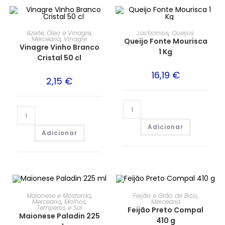
Azeite, Óleo e Vinagre
,
Lacticínios
,
Queijos
Mercearia
,
Vinagre
Queijo Fonte Mourisca
Vinagre Vinho Branco
1 Kg
Cristal 50 cl
16,19
€
2,15
€
Adicionar
Adicionar
Maionese e Mostarda
,
Feijão e Grão de Bico
,
Mercearia
,
Molhos,
Mercearia
Temperos e Sal
Feijão Preto Compal
Maionese Paladin 225
410 g