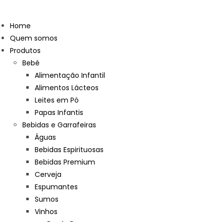
Skip
to
Home
content
Quem somos
Produtos
Bebé
Alimentação Infantil
Alimentos Lácteos
Leites em Pó
Papas Infantis
Bebidas e Garrafeiras
Águas
Bebidas Espirituosas
Bebidas Premium
Cerveja
Espumantes
Sumos
Vinhos