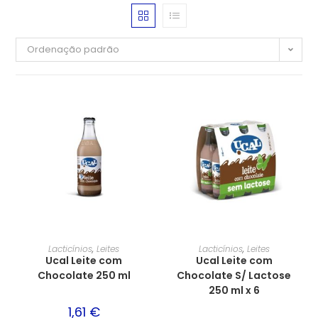
Ordenação padrão
Lacticínios
,
Leites
Lacticínios
,
Leites
Ucal Leite com
Ucal Leite com
Chocolate 250 ml
Chocolate S/ Lactose
250 ml x 6
1,61
€