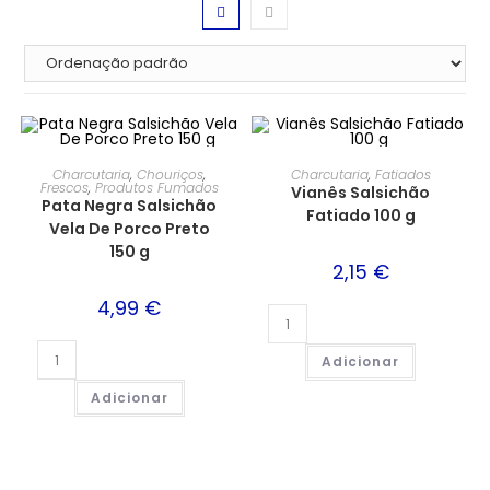
Charcutaria
,
Chouriços
,
Charcutaria
,
Fatiados
Frescos
,
Produtos Fumados
Vianês Salsichão
Pata Negra Salsichão
Fatiado 100 g
Vela De Porco Preto
150 g
2,15
€
4,99
€
Adicionar
Adicionar