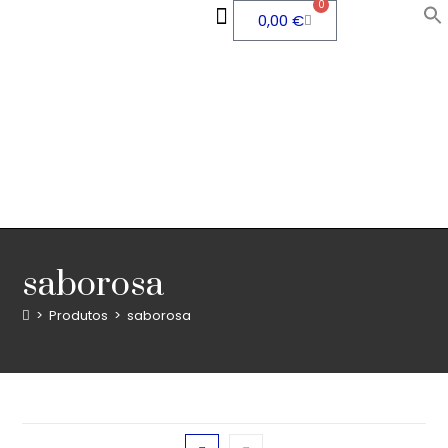
0
0,00
€
QUEM SOMOS
ÁREA PESSOAL
saborosa
>
Produtos
>
saborosa