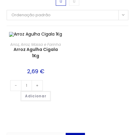
Ordenação padrão
Arroz
,
Arroz, Massa e Farinha
Arroz Agulha Cigala
1Kg
2,69
€
-
+
Adicionar