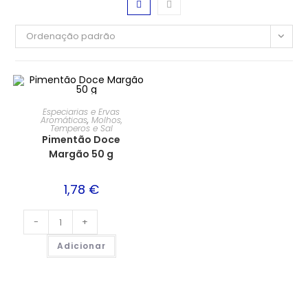
Ordenação padrão
Especiarias e Ervas
Aromáticas
,
Molhos,
Temperos e Sal
Pimentão Doce
Margão 50 g
1,78
€
-
+
Adicionar