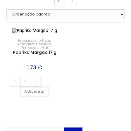
Especiarias e Ervas
Aromáticas
,
Molhos,
Temperos e Sal
Paprika Margão 17 g
1,73
€
-
+
Adicionar