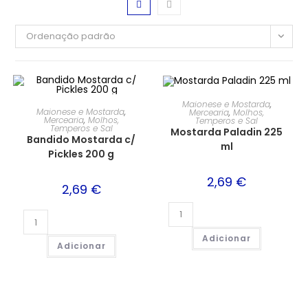
Ordenação padrão
Maionese e Mostarda
,
Maionese e Mostarda
,
Mercearia
,
Molhos,
Mercearia
,
Molhos,
Temperos e Sal
Temperos e Sal
Mostarda Paladin 225
Bandido Mostarda c/
ml
Pickles 200 g
2,69
€
2,69
€
Adicionar
Adicionar