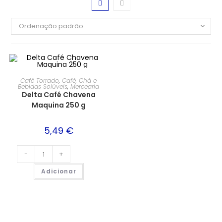
Ordenação padrão
Café Torrado
,
Café, Chá e
Bebidas Solúveis
,
Mercearia
Delta Café Chavena
Maquina 250 g
5,49
€
-
+
Adicionar