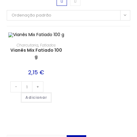
Ordenação padrão
Charcutaria
,
Fatiados
Vianês Mix Fatiado 100
g
2,15
€
-
+
Adicionar