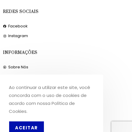
REDES SOCIAIS
Facebook
Instagram
INFORMAÇÕES
Sobre Nós
Livro de Reclamações
Ao continuar a utilizar este site, você
OS NOSSOS SERVIÇOS
concorda com o uso de cookies de
acordo com nossa Política de
Política de Privacidade
Cookies.
Condições de Utilização
ACEITAR
Portes de Envio