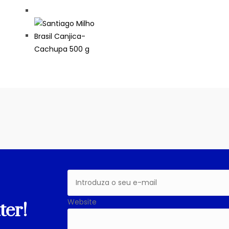
Website
ter!