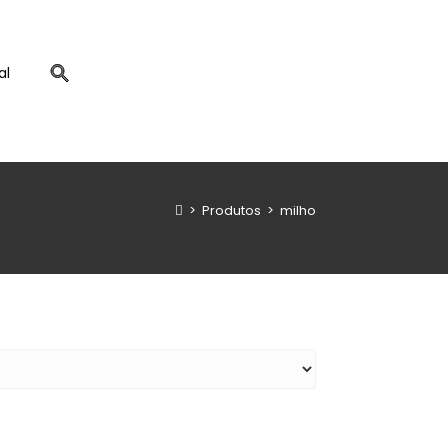
al
>
Produtos
>
milho