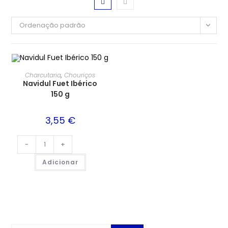
Ordenação padrão
Charcutaria
,
Chouriços
Navidul Fuet Ibérico
150 g
3,55
€
-
+
Adicionar