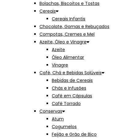
Bolachas, Biscoitos e Tostas
Cereais
Cereais Infantis
Chocolate, Gomas e Rebuçados
Compotas, Cremes e Mel
Azeite, Óleo e Vinagre
Azeite
Óleo Alimentar
Vinagre
Café, Chá e Bebidas Solúveis
Bebidas de Cereais
Chás e Infusões
Café em Cápsulas
Café Torrado
Conservas
Atum
Cogumelos
Feijão e Grão de Bico