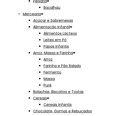
Peixaria
Bacalhau
Mercearia
Açúcar e Sobremesas
Alimentação Infantil
Alimentos Lácteos
Leites em Pó
Papas Infantis
Arroz, Massa e Farinha
Arroz
Farinha e Pão Ralado
Fermento
Massa
Puré
Bolachas, Biscoitos e Tostas
Cereais
Cereais Infantis
Chocolate, Gomas e Rebuçados