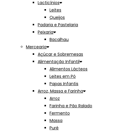
Lacticínios
Leites
Queijos
Padaria e Pastelaria
Peixaria
Bacalhau
Mercearia
Açúcar e Sobremesas
Alimentação Infantil
Alimentos Lácteos
Leites em Pó
Papas Infantis
Arroz, Massa e Farinha
Arroz
Farinha e Pão Ralado
Fermento
Massa
Puré