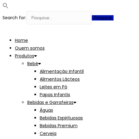
Search for:
Skip
to
Home
content
Quem somos
Produtos
Bebé
Alimentação Infantil
Alimentos Lácteos
Leites em Pó
Papas Infantis
Bebidas e Garrafeiras
Águas
Bebidas Espirituosas
Bebidas Premium
Cerveja