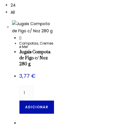
24
All
Compotas, Cremes
e Mel
Jugais Compota
de Figo c/ Noz
280 g
3,77
€
ADICIONAR