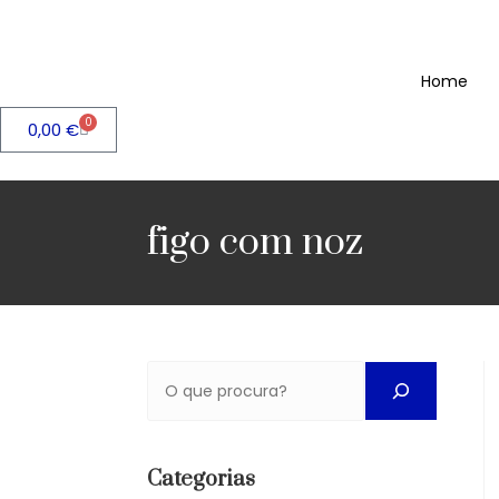
Home
0
0,00
€
figo com noz
Categorias