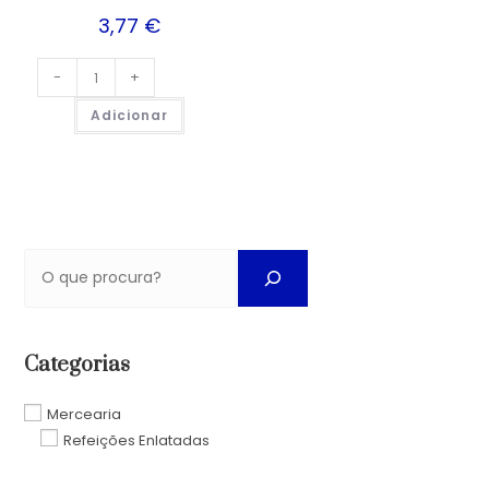
3,77
€
-
+
Adicionar
Categorias
Mercearia
Refeições Enlatadas