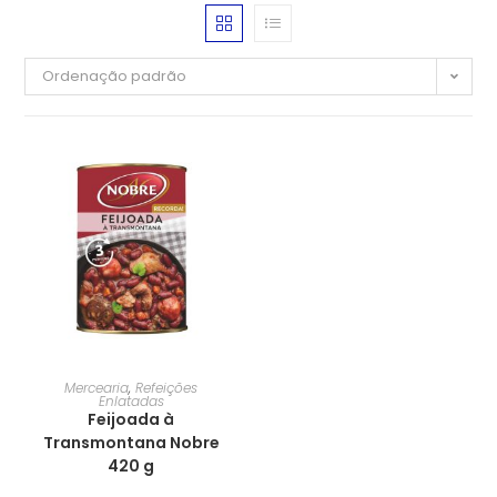
Ordenação padrão
Mercearia
,
Refeições
Enlatadas
Feijoada à
Transmontana Nobre
420 g