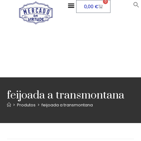
0
0,00
€
feijoada a transmontana
>
Produtos
>
feijoada a transmontana