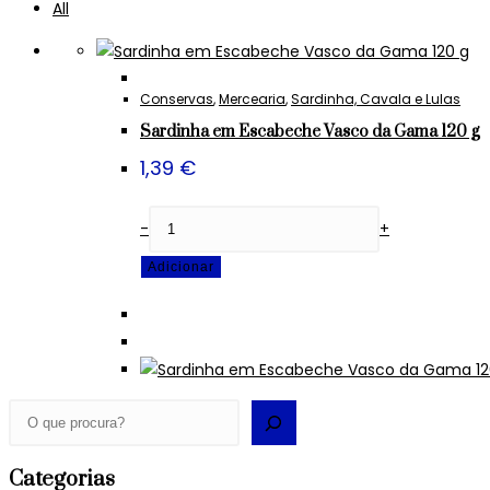
All
Conservas
,
Mercearia
,
Sardinha, Cavala e Lulas
Sardinha em Escabeche Vasco da Gama 120 g
1,39
€
Quantidade
-
+
de
Adicionar
Sardinha
em
Escabeche
Vasco
da
Gama
Pesquisar
120
g
Categorias