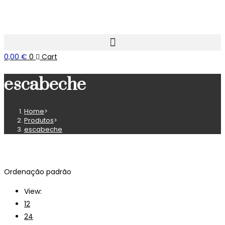
0,00
€
0
Cart
escabeche
Home
>
Produtos
>
escabeche
Ordenação padrão
View:
12
24