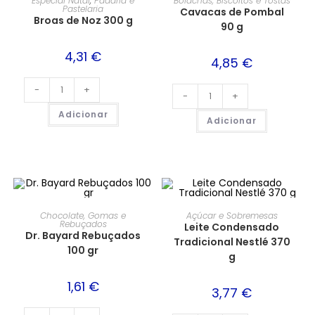
Especial Natal
,
Padaria e
Bolachas, Biscoitos e Tostas
Pastelaria
Cavacas de Pombal
Broas de Noz 300 g
90 g
4,31
€
4,85
€
-
+
-
+
Adicionar
Adicionar
Chocolate, Gomas e
Açúcar e Sobremesas
Rebuçados
Leite Condensado
Dr. Bayard Rebuçados
Tradicional Nestlé 370
100 gr
g
1,61
€
3,77
€