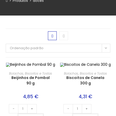
>
Produtos
>
doces
Ordenação padrão
Bolachas, Biscoitos e Tostas
Bolachas, Biscoitos e Tostas
Beijinhos de Pombal
Biscoitos de Canela
90 g
300 g
4,85
€
4,31
€
-
+
-
+