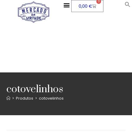
0
0,00
€
cotovelinhos
>
Produtos
>
cotovelinhos