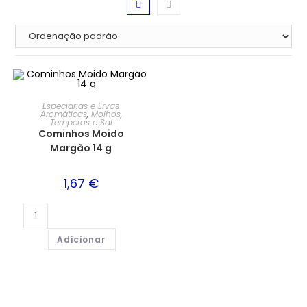
Especiarias e Ervas
Aromáticas
,
Molhos,
Temperos e Sal
Cominhos Moido
Margão 14 g
1,67
€
Adicionar