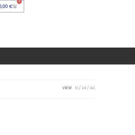
0
0,00
€
>
Produtos
>
certificada
VIEW:
12
24
ALL