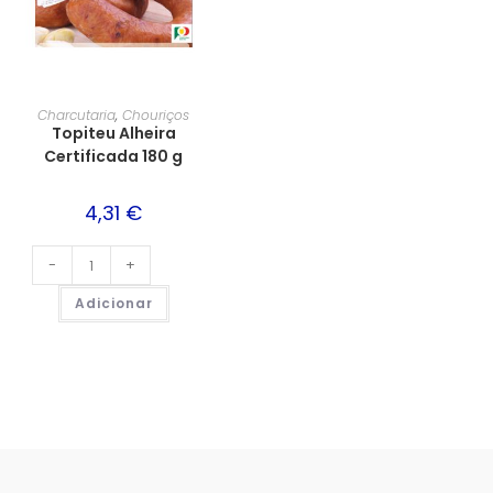
Charcutaria
,
Chouriços
Topiteu Alheira
Certificada 180 g
4,31
€
-
+
Adicionar