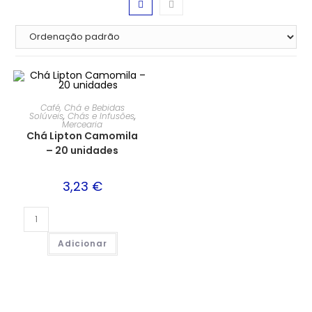
Café, Chá e Bebidas
Solúveis
,
Chás e Infusões
,
Mercearia
Chá Lipton Camomila
– 20 unidades
3,23
€
Adicionar