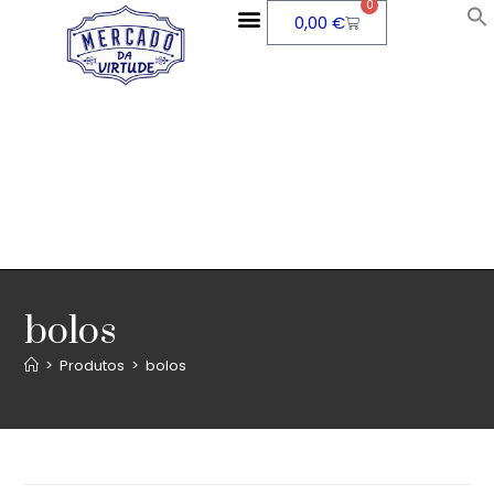
0
0,00
€
bolos
>
Produtos
>
bolos