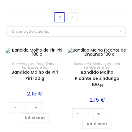
Ordenação padrão
Mercearia
,
Molhos
,
Molhos,
Mercearia
,
Molhos
,
Molhos,
Temperos e Sal
Temperos e Sal
Bandido Molho de Piri
Bandido Molho
Piri 100 g
Picante de Jindungo
100 g
2,15
€
2,15
€
-
+
-
+
Adicionar
Adicionar