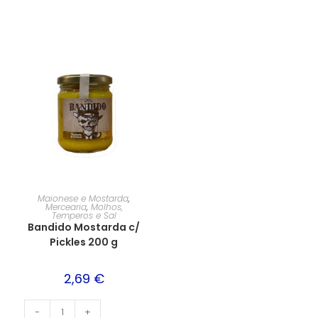
Maionese e Mostarda
,
Mercearia
,
Molhos,
Temperos e Sal
Bandido Mostarda c/
Pickles 200 g
2,69
€
-
+