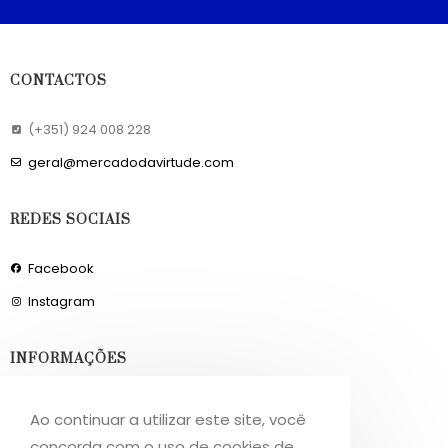
CONTACTOS
(+351) 924 008 228
geral@mercadodavirtude.com
REDES SOCIAIS
Facebook
Instagram
INFORMAÇÕES
Sobre Nós
Ao continuar a utilizar este site, você
Livro de Reclamações
concorda com o uso de cookies de