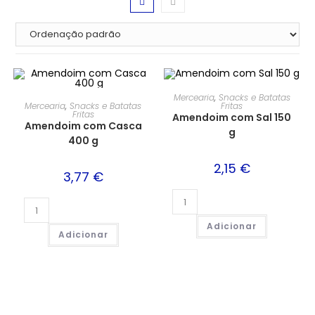
Mercearia
,
Snacks e Batatas
Mercearia
,
Snacks e Batatas
Fritas
Fritas
Amendoim com Sal 150
Amendoim com Casca
g
400 g
2,15
€
3,77
€
Adicionar
Adicionar