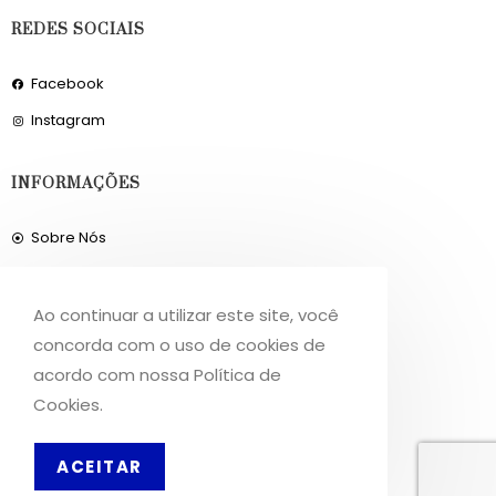
REDES SOCIAIS
Facebook
Instagram
INFORMAÇÕES
Sobre Nós
Livro de Reclamações
Ao continuar a utilizar este site, você
OS NOSSOS SERVIÇOS
concorda com o uso de cookies de
acordo com nossa Política de
Política de Privacidade
Cookies.
Condições de Utilização
PT
Portes de Envio
ACEITAR