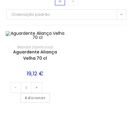
Ordenação padrão
Bebidas Espirituosas
Aguardente Aliança
Velha 70 cl
19,12
€
-
+
Adicionar