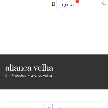
0
0,00
€
alianca velha
>
Produtos
>
alianca velha