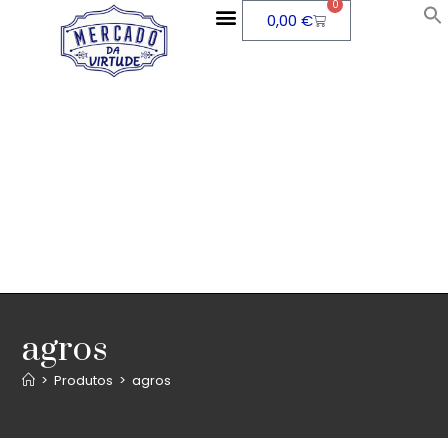
0
0,00
€
agros
>
Produtos
>
agros