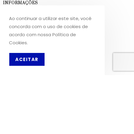
INFORMAÇÕES
Sobre Nós
Ao continuar a utilizar este site, você
concorda com o uso de cookies de
Livro de Reclamações
acordo com nossa Política de
Cookies.
OS NOSSOS SERVIÇOS
Política de Privacidade
ACEITAR
PT
Condições de Utilização
Portes de Envio
Envios para a Noruega
Envios para o Reino Unido
© 2026, MERCADODAVIRTUDE.COM. TODOS OS DIREITOS RESERVADOS.
DESENVOLVIDO POR
TCIT
.