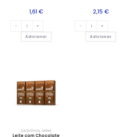
1,61
€
2,15
€
-
+
-
+
Adicionar
Adicionar
Lacticínios
,
Leites
Leite com Chocolate