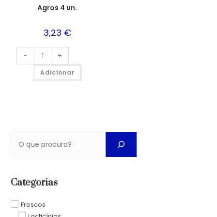
Agros 4 un.
3,23
€
-
+
Adicionar
Categorias
Frescos
Lacticínios