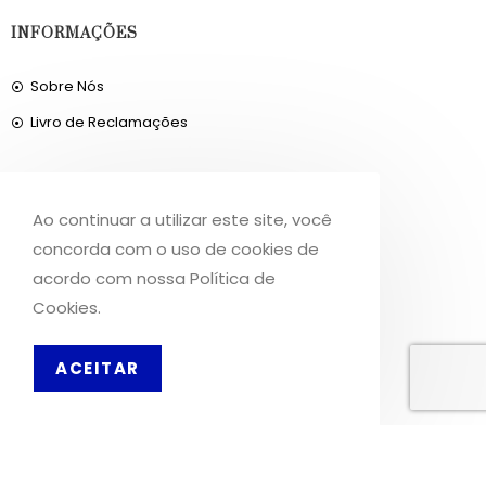
INFORMAÇÕES
Sobre Nós
Livro de Reclamações
OS NOSSOS SERVIÇOS
Ao continuar a utilizar este site, você
Política de Privacidade
concorda com o uso de cookies de
Condições de Utilização
acordo com nossa Política de
Cookies.
Portes de Envio
Envios para a Noruega
ACEITAR
PT
Envios para o Reino Unido
© 2026, MERCADODAVIRTUDE.COM. TODOS OS DIREITOS RESERVADOS.